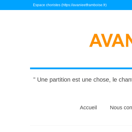
Espace choristes (https://avanieetframboise.fr)
" Une partition est une chose, le chant
Accueil
Nous con