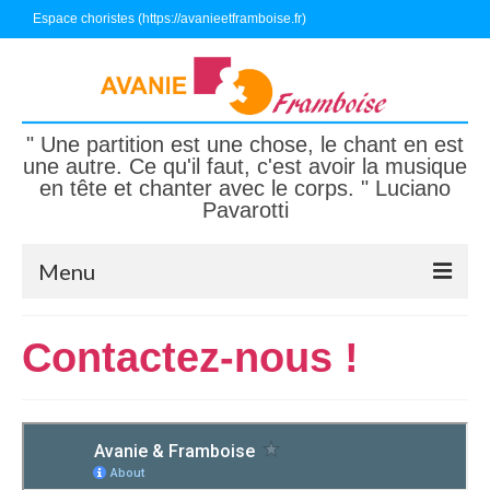
Espace choristes (https://avanieetframboise.fr)
" Une partition est une chose, le chant en est
une autre. Ce qu'il faut, c'est avoir la musique
en tête et chanter avec le corps. " Luciano
Pavarotti
Menu
Accueil
Contactez-nous !
Nous connaître
Nous écouter, nous suivre
Nous rejoindre