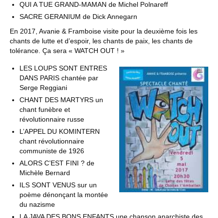
QUI A TUE GRAND-MAMAN de Michel Polnareff
SACRE GERANIUM de Dick Annegarn
En 2017, Avanie & Framboise visite pour la deuxième fois les
chants de lutte et d’espoir, les chants de paix, les chants de
tolérance. Ça sera « WATCH OUT ! »
LES LOUPS SONT ENTRES
DANS PARIS chantée par
Serge Reggiani
CHANT DES MARTYRS un
chant funèbre et
révolutionnaire russe
L’APPEL DU KOMINTERN
chant révolutionnaire
communiste de 1926
ALORS C’EST FINI ? de
Michèle Bernard
ILS SONT VENUS sur un
poème dénonçant la montée
du nazisme
LA JAVA DES BONS ENFANTS une chanson anarchiste des