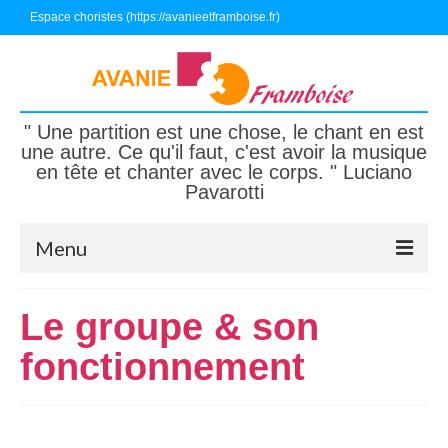
Espace choristes (https://avanieetframboise.fr)
" Une partition est une chose, le chant en est
une autre. Ce qu'il faut, c'est avoir la musique
en tête et chanter avec le corps. " Luciano
Pavarotti
Menu
Accueil
Le groupe & son
Nous connaître
fonctionnement
Nous écouter, nous suivre
Nous rejoindre