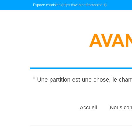
Espace choristes (https://avanieetframboise.fr)
" Une partition est une chose, le chant
Accueil
Nous con