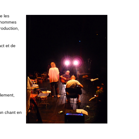
e les
ux hommes
roduction,
ct et de
llement,
un chant en