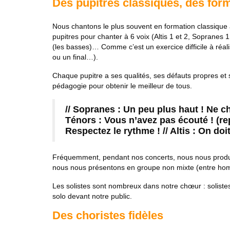
Des pupitres classiques, des form
Nous chantons le plus souvent en formation classique à 
pupitres pour chanter à 6 voix (Altis 1 et 2, Sopranes 
(les basses)… Comme c’est un exercice difficile à réali
ou un final…).
Chaque pupitre a ses qualités, ses défauts propres et s
pédagogie pour obtenir le meilleur de tous.
// Sopranes : Un peu plus haut ! Ne 
Ténors : Vous n’avez pas écouté ! (rep
Respectez le rythme ! // Altis : On do
Fréquemment, pendant nos concerts, nous nous produis
nous nous présentons en groupe non mixte (entre ho
Les solistes sont nombreux dans notre chœur : solistes
solo devant notre public.
Des choristes fidèles