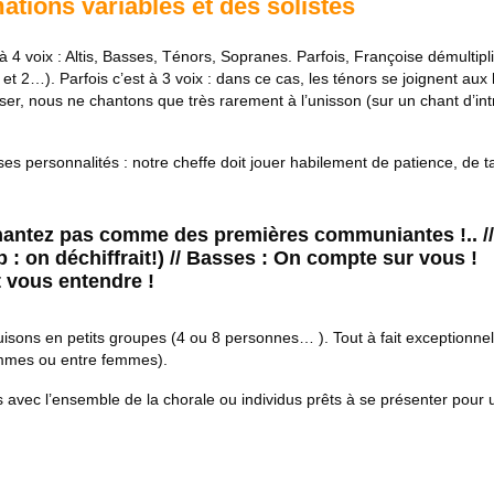
ations variables et des solistes
4 voix : Altis, Basses, Ténors, Sopranes. Parfois, Françoise démultipli
1 et 2…). Parfois c’est à 3 voix : dans ce cas, les ténors se joignent a
ser, nous ne chantons que très rarement à l’unisson (sur un chant d’int
es personnalités : notre cheffe doit jouer habilement de patience, de ta
chantez pas comme des premières communiantes !.. //
 : on déchiffrait!) // Basses : On compte sur vous !
it vous entendre !
ons en petits groupes (4 ou 8 personnes… ). Tout à fait exceptionne
mmes ou entre femmes).
 avec l’ensemble de la chorale ou individus prêts à se présenter pour 