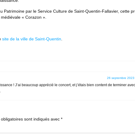
naissance.
atrimoine par le Service Culture de Saint-Quentin-Fallavier, cette pr
e médiévale « Corazon ».
le
site de la ville de Saint-Quentin
.
26 septembre 2023
ance ! J’ai beaucoup apprécié le concert, et j’étais bien content de terminer ave
.
obligatoires sont indiqués avec
*