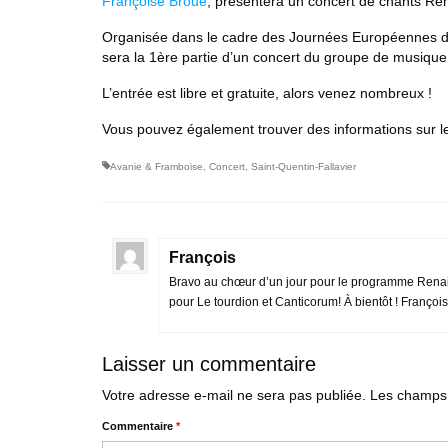
Françoise Broué
, présentera un concert de chants Re
Organisée dans le cadre des Journées Européennes du P
sera la 1ère partie d’un concert du groupe de musiqu
L’entrée est libre et gratuite, alors venez nombreux !
Vous pouvez également trouver des informations sur 
Avanie & Framboise
,
Concert
,
Saint-Quentin-Fallavier
François
Bravo au chœur d’un jour pour le programme Renaiss
pour Le tourdion et Canticorum! À bientôt ! François
Laisser un commentaire
Votre adresse e-mail ne sera pas publiée.
Les champs 
Commentaire
*