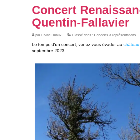
Concert Renaissanc
Quentin-Fallavier
par
Coline Duaux
|
Classé dans :
Concerts & représentations
|
Le temps d’un concert, venez vous évader au
château
septembre 2023.