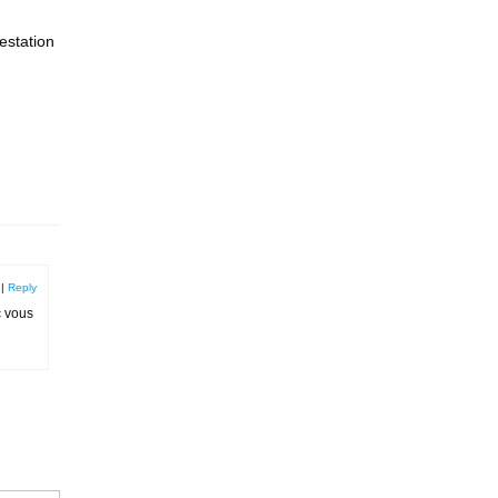
estation
|
Reply
c vous