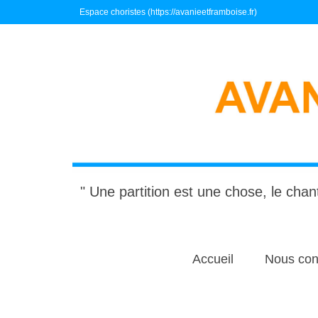
Espace choristes (https://avanieetframboise.fr)
" Une partition est une chose, le chant
Accueil
Nous con