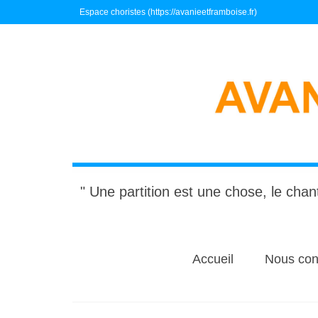
Espace choristes (https://avanieetframboise.fr)
" Une partition est une chose, le chant
Accueil
Nous con