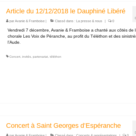
Article du 12/12/2018 le Dauphiné Libéré
par
Avanie & Framboise
|
Classé dans :
La presse & nous
|
0
Vendredi 7 décembre, Avanie & Framboise a chanté aux côtés de 
chorale Les Voix de Péranche, au profit du Téléthon et des sinistré
l’Aude.
Concert
,
invités
,
partenariat
,
téléthon
Concert à Saint Georges d’Espéranche
par
Avanie & Framboise
|
Classé dans :
Concerts & représentations
|
0