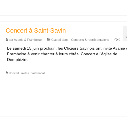
Concert à Saint-Savin
par
Avanie & Framboise
|
Classé dans :
Concerts & représentations
|
0
Le samedi 15 juin prochain, les Chœurs Savinois ont invité Avanie 
Framboise à venir chanter à leurs côtés. Concert à l’église de
Demptézieu.
Concert
,
invités
,
partenariat