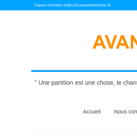
Espace choristes (https://avanieetframboise.fr)
" Une partition est une chose, le chant
Accueil
Nous con