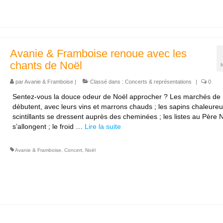
Avanie & Framboise renoue avec les
chants de Noël
par
Avanie & Framboise
|
Classé dans :
Concerts & représentations
|
0
Sentez-vous la douce odeur de Noël approcher ? Les marchés de
débutent, avec leurs vins et marrons chauds ; les sapins chaleureu
scintillants se dressent auprès des cheminées ; les listes au Père 
s’allongent ; le froid …
Lire la suite­­
Avanie & Framboise
,
Concert
,
Noël