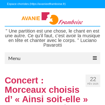
Espace choristes (https://avanieetframboise.fr)
" Une partition est une chose, le chant en est
une autre. Ce qu'il faut, c'est avoir la musique
en tête et chanter avec le corps. " Luciano
Pavarotti
Menu
Accueil
Concert :
22
Nous connaître
FÉV 2025
Morceaux choisis
Nous écouter, nous suivre
d’ « Ainsi soit-elle »
Nous rejoindre