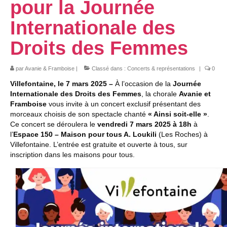
pour la Journée
Nous contacter
Internationale des
Droits des Femmes
par
Avanie & Framboise
|
Classé dans :
Concerts & représentations
|
0
Villefontaine, le 7 mars 2025 –
À l’occasion de la
Journée
Internationale des Droits des Femmes
, la chorale
Avanie et
Framboise
vous invite à un concert exclusif présentant des
morceaux choisis de son spectacle chanté
« Ainsi soit-elle »
.
Ce concert se déroulera le
vendredi 7 mars 2025 à 18h
à
l’
Espace 150 – Maison pour tous A. Loukili
(Les Roches) à
Villefontaine. L’entrée est gratuite et ouverte à tous, sur
inscription dans les maisons pour tous.