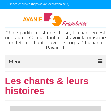
Espace choristes (https://avanieetframboise.fr)
" Une partition est une chose, le chant en est
une autre. Ce qu'il faut, c'est avoir la musique
en tête et chanter avec le corps. " Luciano
Pavarotti
Menu
Accueil
Les chants & leurs
Nous connaître
histoires
Nous écouter, nous suivre
Nous rejoindre