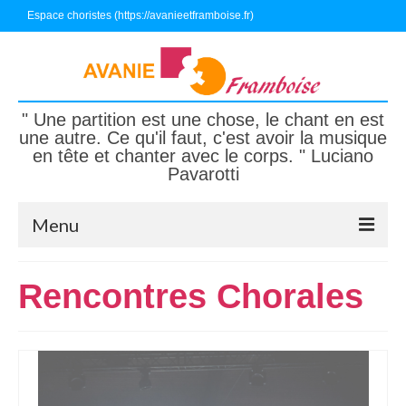
Espace choristes (https://avanieetframboise.fr)
" Une partition est une chose, le chant en est
une autre. Ce qu'il faut, c'est avoir la musique
en tête et chanter avec le corps. " Luciano
Pavarotti
Menu
Accueil
Rencontres Chorales
Nous connaître
Nous écouter, nous suivre
Nous rejoindre