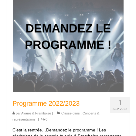
Nous contacter
1
Programme 2022/2023
SEP 2022
par
Avanie & Framboise
|
Classé dans :
Concerts &
représentations
|
0
C’est la rentrée…Demandez le programme ! Les