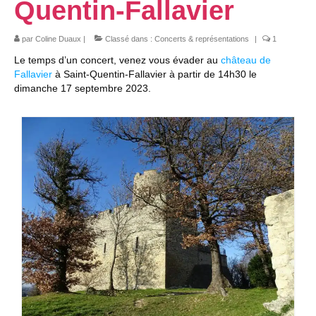
Quentin-Fallavier
Nous contacter
par
Coline Duaux
|
Classé dans :
Concerts & représentations
|
1
Le temps d’un concert, venez vous évader au
château de
Fallavier
à Saint-Quentin-Fallavier à partir de 14h30 le
dimanche 17 septembre 2023.