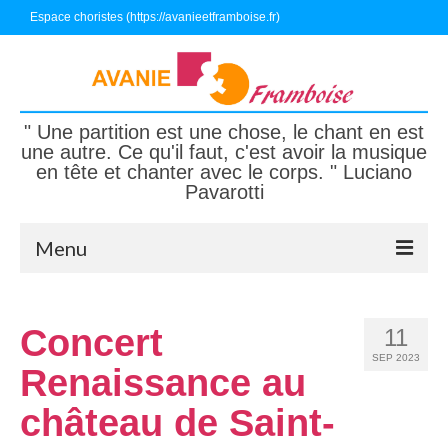
Espace choristes (https://avanieetframboise.fr)
" Une partition est une chose, le chant en est
une autre. Ce qu'il faut, c'est avoir la musique
en tête et chanter avec le corps. " Luciano
Pavarotti
Menu
Accueil
Concert
11
Nous connaître
SEP 2023
Renaissance au
Nous écouter, nous suivre
château de Saint-
Nous rejoindre