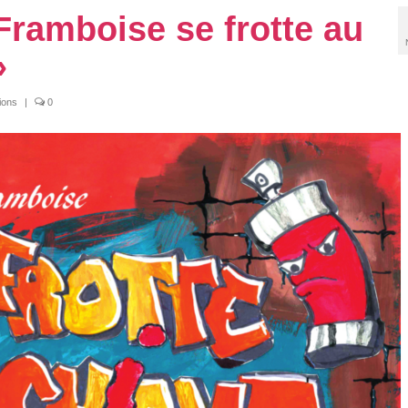
ramboise se frotte au
»
ions
|
0