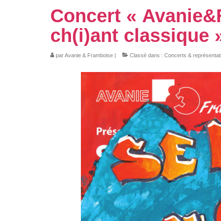
Concert « Avanie&F
ch(i)ant classique 
par
Avanie & Framboise
|
Classé dans :
Concerts & représentat