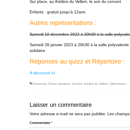
Sur place, au théâtre du Vellein, le soir du concert
Enfants : gratuit jusqu’à 12ans
Autres représentations :
Samedi 10 décembre 2022 à 20h30 à la salle polyvale
Samedi 28 janvier 2023 à 20h30 à la salle polyvalente 
solidaire.
Réponses au quizz et Répertoire :
A découvrir ici
Chatonnay
,
Chiant classique
,
Concert
,
théâtre du Vellein
,
Villefontaine
Laisser un commentaire
Votre adresse e-mail ne sera pas publiée.
Les champs 
Commentaire
*