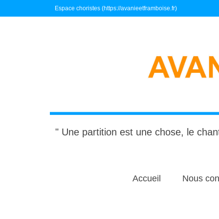
Espace choristes (https://avanieetframboise.fr)
" Une partition est une chose, le chant
Accueil
Nous con